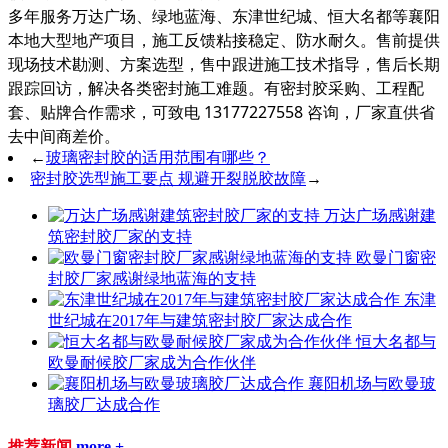
多年服务万达广场、绿地蓝海、东津世纪城、恒大名都等襄阳
本地大型地产项目，施工反馈粘接稳定、防水耐久。售前提供
现场技术勘测、方案选型，售中跟进施工技术指导，售后长期
跟踪回访，解决各类密封施工难题。有密封胶采购、工程配
套、贴牌合作需求，可致电 13177227558 咨询，厂家直供省
去中间商差价。
←
玻璃密封胶的适用范围有哪些？
密封胶选型施工要点 规避开裂脱胶故障
→
万达广场感谢建
筑密封胶厂家的支持
欧曼门窗密
封胶厂家感谢绿地蓝海的支持
东津
世纪城在2017年与建筑密封胶厂家达成合作
恒大名都与
欧曼耐候胶厂家成为合作伙伴
襄阳机场与欧曼玻
璃胶厂达成合作
推荐新闻
more +