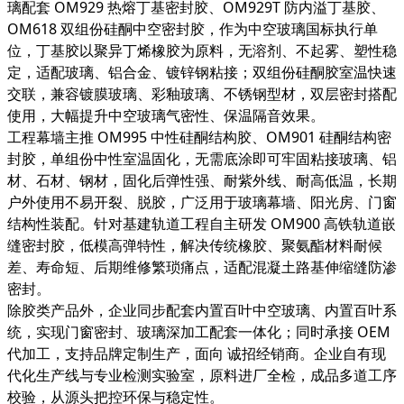
璃配套 OM929 热熔丁基密封胶、OM929T 防内溢丁基胶、
OM618 双组份硅酮中空密封胶，作为中空玻璃国标执行单
位，丁基胶以聚异丁烯橡胶为原料，无溶剂、不起雾、塑性稳
定，适配玻璃、铝合金、镀锌钢粘接；双组份硅酮胶室温快速
交联，兼容镀膜玻璃、彩釉玻璃、不锈钢型材，双层密封搭配
使用，大幅提升中空玻璃气密性、保温隔音效果。
工程幕墙主推 OM995 中性硅酮结构胶、OM901 硅酮结构密
封胶，单组份中性室温固化，无需底涂即可牢固粘接玻璃、铝
材、石材、钢材，固化后弹性强、耐紫外线、耐高低温，长期
户外使用不易开裂、脱胶，广泛用于玻璃幕墙、阳光房、门窗
结构性装配。针对基建轨道工程自主研发 OM900 高铁轨道嵌
缝密封胶，低模高弹特性，解决传统橡胶、聚氨酯材料耐候
差、寿命短、后期维修繁琐痛点，适配混凝土路基伸缩缝防渗
密封。
除胶类产品外，企业同步配套内置百叶中空玻璃、内置百叶系
统，实现门窗密封、玻璃深加工配套一体化；同时承接 OEM
代加工，支持品牌定制生产，面向 诚招经销商。企业自有现
代化生产线与专业检测实验室，原料进厂全检，成品多道工序
校验，从源头把控环保与稳定性。